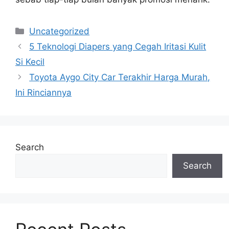
Categories
Uncategorized
5 Teknologi Diapers yang Cegah Iritasi Kulit
Si Kecil
Toyota Aygo City Car Terakhir Harga Murah,
Ini Rinciannya
Search
Search