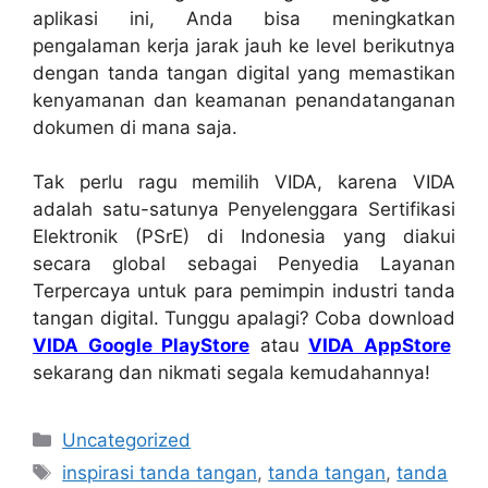
aplikasi ini, Anda bisa meningkatkan
pengalaman kerja jarak jauh ke level berikutnya
dengan tanda tangan digital yang memastikan
kenyamanan dan keamanan penandatanganan
dokumen di mana saja.
Tak perlu ragu memilih VIDA, karena VIDA
adalah satu-satunya Penyelenggara Sertifikasi
Elektronik (PSrE) di Indonesia yang diakui
secara global sebagai Penyedia Layanan
Terpercaya untuk para pemimpin industri tanda
tangan digital. Tunggu apalagi? Coba download
VIDA Google PlayStore
atau
VIDA AppStore
sekarang dan nikmati segala kemudahannya!
Categories
Uncategorized
Tags
inspirasi tanda tangan
,
tanda tangan
,
tanda