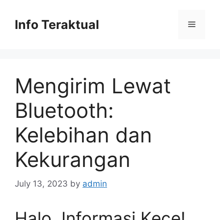
Skip
to
Info Teraktual
Menu
content
Mengirim Lewat
Bluetooth:
Kelebihan dan
Kekurangan
July 13, 2023
by
admin
Halo, Informasi Kece!