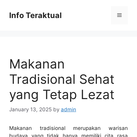
Skip
to
Info Teraktual
Menu
content
Makanan
Tradisional Sehat
yang Tetap Lezat
January 13, 2025
by
admin
Makanan tradisional merupakan warisan
budaya yang tidak hanya memiliki cita rasa