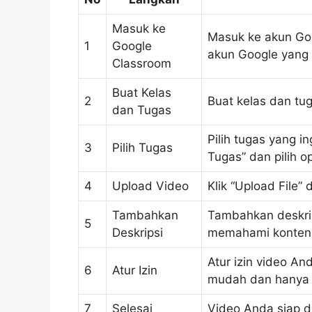
Masuk ke
Masuk ke akun Go
1
Google
akun Google yang t
Classroom
Buat Kelas
2
Buat kelas dan t
dan Tugas
Pilih tugas yang 
3
Pilih Tugas
Tugas” dan pilih o
4
Upload Video
Klik “Upload File”
Tambahkan
Tambahkan deskrip
5
Deskripsi
memahami kontenn
Atur izin video A
6
Atur Izin
mudah dan hanya d
7
Selesai
Video Anda siap di