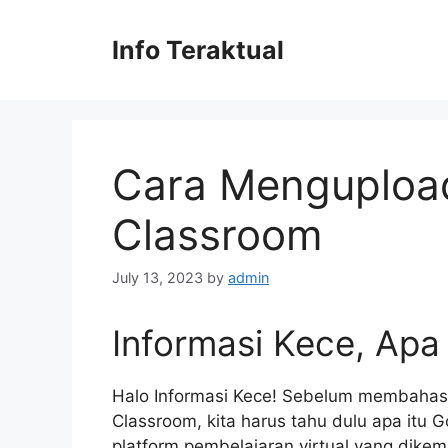
Skip
to
Info Teraktual
content
Cara Mengupload
Classroom
July 13, 2023
by
admin
Informasi Kece, Apa
Halo Informasi Kece! Sebelum membahas
Classroom, kita harus tahu dulu apa itu
platform pembelajaran virtual yang dike