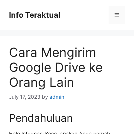
Skip
to
Info Teraktual
Menu
content
Cara Mengirim
Google Drive ke
Orang Lain
July 17, 2023
by
admin
Pendahuluan
Halo Informasi Kece, apakah Anda pernah