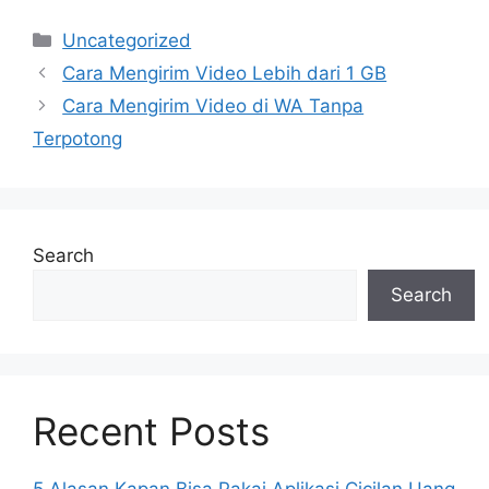
Categories
Uncategorized
Cara Mengirim Video Lebih dari 1 GB
Cara Mengirim Video di WA Tanpa
Terpotong
Search
Search
Recent Posts
5 Alasan Kapan Bisa Pakai Aplikasi Cicilan Uang