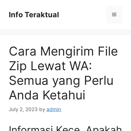
Skip
to
Info Teraktual
Menu
content
Cara Mengirim File
Zip Lewat WA:
Semua yang Perlu
Anda Ketahui
July 2, 2023
by
admin
Informasi Kece, Apakah