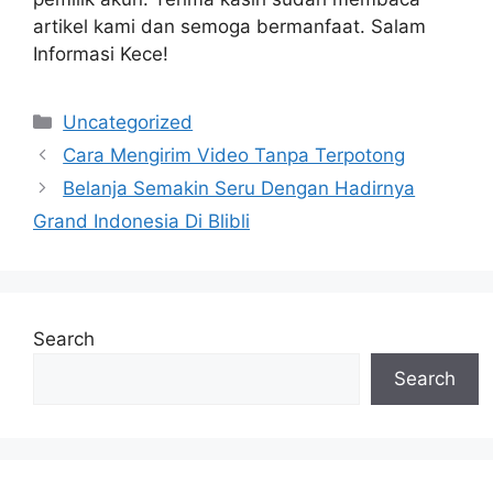
artikel kami dan semoga bermanfaat. Salam
Informasi Kece!
Categories
Uncategorized
Cara Mengirim Video Tanpa Terpotong
Belanja Semakin Seru Dengan Hadirnya
Grand Indonesia Di Blibli
Search
Search