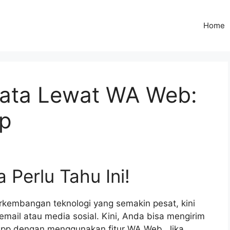
Home
Data Lewat WA Web:
p
 Perlu Tahu Ini!
erkembangan teknologi yang semakin pesat, kini
 email atau media sosial. Kini, Anda bisa mengirim
sApp dengan menggunakan fitur WA Web. Jika