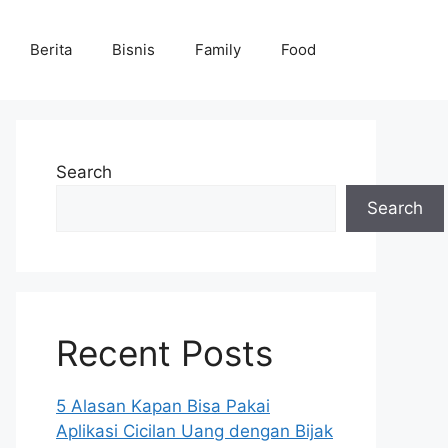
Berita
Bisnis
Family
Food
Search
Search
Recent Posts
5 Alasan Kapan Bisa Pakai
Aplikasi Cicilan Uang dengan Bijak