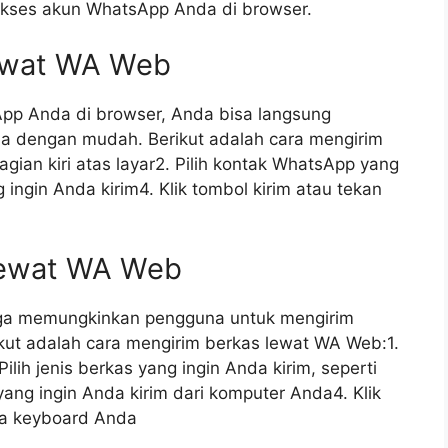
gakses akun WhatsApp Anda di browser.
ewat WA Web
pp Anda di browser, Anda bisa langsung
a dengan mudah. Berikut adalah cara mengirim
agian kiri atas layar2. Pilih kontak WhatsApp yang
 ingin Anda kirim4. Klik tombol kirim atau tekan
Lewat WA Web
uga memungkinkan pengguna untuk mengirim
kut adalah cara mengirim berkas lewat WA Web:1.
 Pilih jenis berkas yang ingin Anda kirim, seperti
yang ingin Anda kirim dari komputer Anda4. Klik
da keyboard Anda