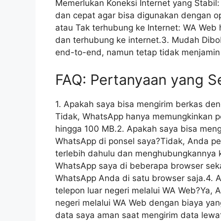
Memerlukan Koneksi Internet yang Stabil
dan cepat agar bisa digunakan dengan op
atau Tak terhubung ke Internet: WA Web 
dan terhubung ke internet.3. Mudah Dib
end-to-end, namun tetap tidak menjamin
FAQ: Pertanyaan yang Se
1. Apakah saya bisa mengirim berkas den
Tidak, WhatsApp hanya memungkinkan p
hingga 100 MB.2. Apakah saya bisa meng
WhatsApp di ponsel saya?Tidak, Anda per
terlebih dahulu dan menghubungkannya 
WhatsApp saya di beberapa browser sek
WhatsApp Anda di satu browser saja.4. 
telepon luar negeri melalui WA Web?Ya, 
negeri melalui WA Web dengan biaya yan
data saya aman saat mengirim data le