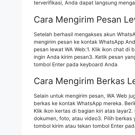
terverifikasi, Anda dapat langsung men
Cara Mengirim Pesan L
Setelah berhasil mengakses akun WhatsA
mengirim pesan ke kontak WhatsApp And
pesan lewat WA Web:1. Klik ikon chat di b
ingin Anda kirim pesan3. Ketik pesan yang
tombol Enter pada keyboard Anda
Cara Mengirim Berkas 
Selain untuk mengirim pesan, WA Web j
berkas ke kontak WhatsApp mereka. Beri
Klik ikon kertas di bagian kiri atas layar2.
dokumen, foto, atau video3. Pilih berkas 
tombol kirim atau tekan tombol Enter pa