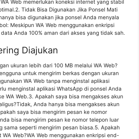
: WA Web memerlukan koneksi internet yang stabil
timal.2. Tidak Bisa Digunakan Jika Ponsel Mati
hanya bisa digunakan jika ponsel Anda menyala
obol: Meskipun WA Web menggunakan enkripsi
 data Anda 100% aman dari akses yang tidak sah.
ring Diajukan
gan ukuran lebih dari 100 MB melalui WA Web?
engguna untuk mengirim berkas dengan ukuran
gunakan WA Web tanpa menginstal aplikasi
lu menginstal aplikasi WhatsApp di ponsel Anda
ke WA Web.3. Apakah saya bisa mengakses akun
aligus?Tidak, Anda hanya bisa mengakses akun
Apakah saya bisa mengirim pesan ke nomor
Anda bisa mengirim pesan ke nomor telepon luar
g sama seperti mengirim pesan biasa.5. Apakah
wat WA Web?WA Web menggunakan enkripsi end-