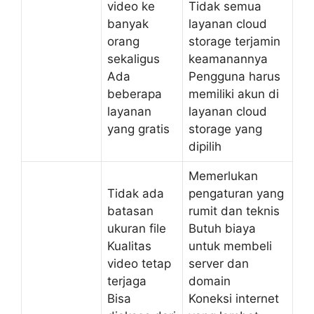
video ke
Tidak semua
banyak
layanan cloud
orang
storage terjamin
sekaligus
keamanannya
Ada
Pengguna harus
beberapa
memiliki akun di
layanan
layanan cloud
yang gratis
storage yang
dipilih
Memerlukan
Tidak ada
pengaturan yang
batasan
rumit dan teknis
ukuran file
Butuh biaya
Kualitas
untuk membeli
video tetap
server dan
terjaga
domain
Bisa
Koneksi internet