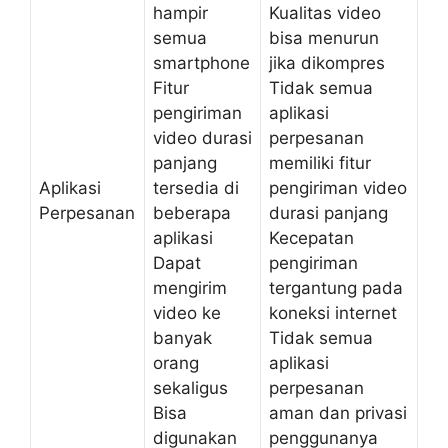
hampir
Kualitas video
semua
bisa menurun
smartphone
jika dikompres
Fitur
Tidak semua
pengiriman
aplikasi
video durasi
perpesanan
panjang
memiliki fitur
Aplikasi
tersedia di
pengiriman video
Perpesanan
beberapa
durasi panjang
aplikasi
Kecepatan
Dapat
pengiriman
mengirim
tergantung pada
video ke
koneksi internet
banyak
Tidak semua
orang
aplikasi
sekaligus
perpesanan
Bisa
aman dan privasi
digunakan
penggunanya