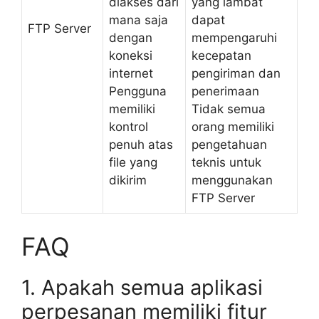
diakses dari
yang lambat
mana saja
dapat
FTP Server
dengan
mempengaruhi
koneksi
kecepatan
internet
pengiriman dan
Pengguna
penerimaan
memiliki
Tidak semua
kontrol
orang memiliki
penuh atas
pengetahuan
file yang
teknis untuk
dikirim
menggunakan
FTP Server
FAQ
1. Apakah semua aplikasi
perpesanan memiliki fitur