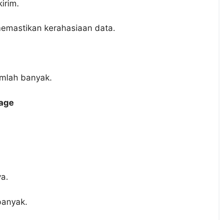
irim.
 memastikan kerahasiaan data.
umlah banyak.
rage
a.
banyak.