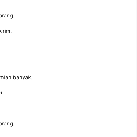
orang.
irim.
umlah banyak.
n
orang.