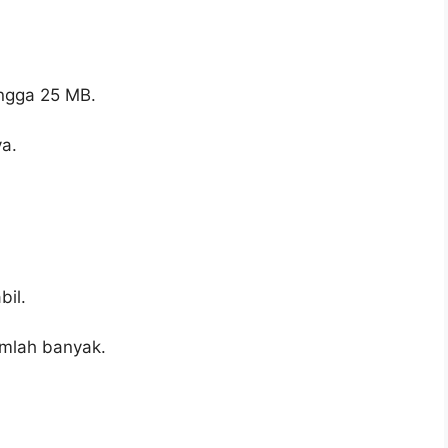
ingga 25 MB.
a.
bil.
umlah banyak.